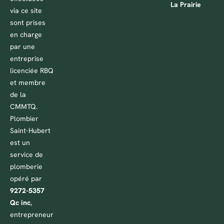
La Prairie
via ce site
sont prises
en charge
par une
entreprise
licenciée RBQ
et membre
de la
CMMTQ.
Plombier
Saint-Hubert
est un
service de
plomberie
opéré par
9272-5357
Qc inc
,
entrepreneur