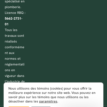
spécialisé en
plomberie.
Licence RBQ :
5662-2731-
01
Tous les
travaux sont
réalisés
conforméme
nt aux
normes et
réglementati
ons en
vigueur dans
l’industrie de
la plomberie
Nous utilisons des témoins (cookies) pour vous offrir la
meilleure expérience sur notre site web. Vous pouvez en
au Québec.
savoir plus sur les témoins que nous utilisons ou les
désactiver dans les
paramètres
.