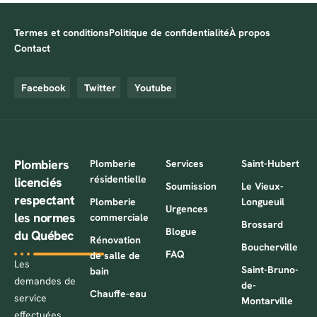
Termes et conditions
Politique de confidentialité
À propos
Contact
Facebook
Twitter
Youtube
Plombiers
Plomberie
Services
Saint-Hubert
résidentielle
licenciés
Soumission
Le Vieux-
respectant
Plomberie
Longueuil
Urgences
les normes
commerciale
Brossard
Blogue
du Québec
Rénovation
Boucherville
FAQ
de salle de
Les
Saint-Bruno-
bain
demandes de
de-
Chauffe-eau
service
Montarville
effectuées