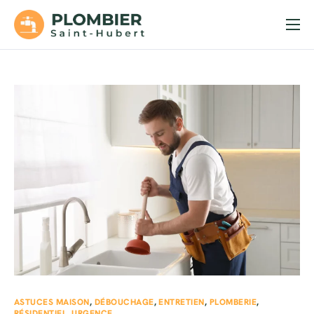
Accueil
Services
Soumission
Urgences
Contact
ASTUCES MAISON
,
DÉBOUCHAGE
,
ENTRETIEN
,
PLOMBERIE
,
RÉSIDENTIEL
,
URGENCE