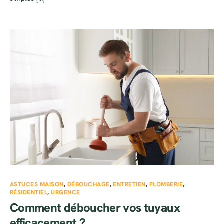
ASTUCES MAISON
,
DÉBOUCHAGE
,
ENTRETIEN
,
PLOMBERIE
,
RÉSIDENTIEL
,
URGENCE
Comment déboucher vos tuyaux
efficacement ?