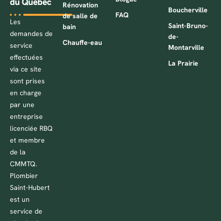
du Québec
Rénovation
Boucherville
FAQ
de salle de
Les
Saint-Bruno-
bain
demandes de
de-
Chauffe-eau
service
Montarville
effectuées
La Prairie
via ce site
sont prises
en charge
par une
entreprise
licenciée RBQ
et membre
de la
CMMTQ.
Plombier
Saint-Hubert
est un
service de