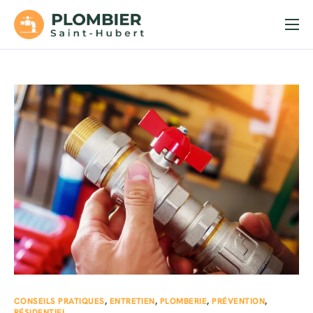
Accueil
Services
Soumission
Urgences
Contact
CONSEILS PRATIQUES
,
ENTRETIEN
,
PLOMBERIE
,
PRÉVENTION
,
RÉSIDENTIEL