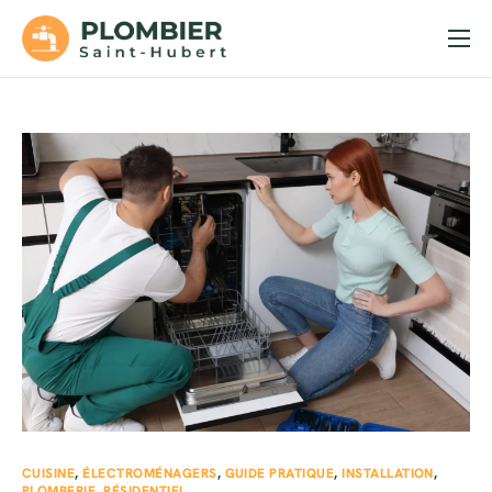
Accueil
Services
Soumission
Urgences
Contact
CUISINE
,
ÉLECTROMÉNAGERS
,
GUIDE PRATIQUE
,
INSTALLATION
,
PLOMBERIE
,
RÉSIDENTIEL