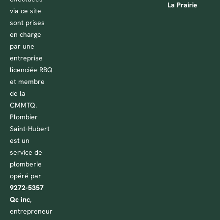
La Prairie
via ce site
sont prises
en charge
par une
entreprise
licenciée RBQ
et membre
de la
CMMTQ.
Plombier
Saint-Hubert
est un
service de
plomberie
opéré par
9272-5357
Qc inc
,
entrepreneur