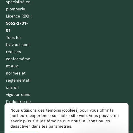
spécialisé en
plomberie.
Licence RBQ :
5662-2731-
01
Tous les
travaux sont
réalisés
conforméme
nt aux
normes et
réglementati
ons en
vigueur dans
l’industrie de
la plomberie
Nous utilisons des témoins (cookies) pour vous offrir la
meilleure expérience sur notre site web. Vous pouvez en
au Québec.
savoir plus sur les témoins que nous utilisons ou les
désactiver dans les
paramètres
.