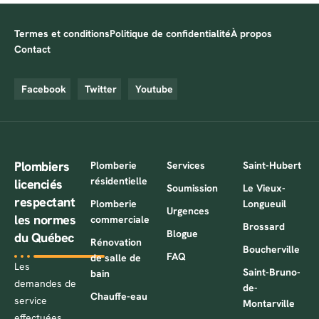
Termes et conditions
Politique de confidentialité
À propos
Contact
Facebook
Twitter
Youtube
Plombiers
Plomberie
Services
Saint-Hubert
résidentielle
licenciés
Soumission
Le Vieux-
respectant
Plomberie
Longueuil
Urgences
les normes
commerciale
Brossard
Blogue
du Québec
Rénovation
Boucherville
FAQ
de salle de
Les
Saint-Bruno-
bain
demandes de
de-
Chauffe-eau
service
Montarville
effectuées