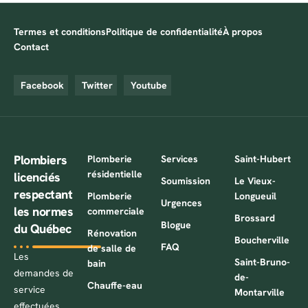
Termes et conditions
Politique de confidentialité
À propos
Contact
Facebook
Twitter
Youtube
Plombiers
Plomberie
Services
Saint-Hubert
résidentielle
licenciés
Soumission
Le Vieux-
respectant
Plomberie
Longueuil
Urgences
les normes
commerciale
Brossard
Blogue
du Québec
Rénovation
Boucherville
FAQ
de salle de
Les
Saint-Bruno-
bain
demandes de
de-
Chauffe-eau
service
Montarville
effectuées