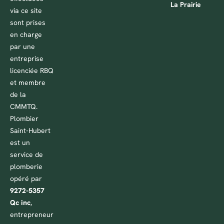
La Prairie
via ce site
sont prises
en charge
par une
entreprise
licenciée RBQ
et membre
de la
CMMTQ.
Plombier
Saint-Hubert
est un
service de
plomberie
opéré par
9272-5357
Qc inc
,
entrepreneur