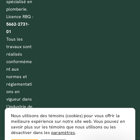
spécialisé en
plomberie.
Licence RBQ :
5662-2731-
01
Tous les
travaux sont
réalisés
conforméme
nt aux
normes et
réglementati
ons en
vigueur dans
l’industrie de
la plomberie
Nous utilisons des témoins (cookies) pour vous offrir la
meilleure expérience sur notre site web. Vous pouvez en
au Québec.
savoir plus sur les témoins que nous utilisons ou les
désactiver dans les
paramètres
.