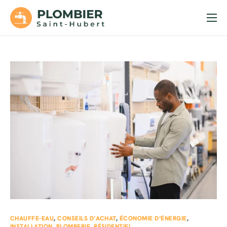
Accueil
Services
Soumission
Urgences
Contact
CHAUFFE-EAU
,
CONSEILS D’ACHAT
,
ÉCONOMIE D’ÉNERGIE
,
INSTALLATION
,
PLOMBERIE
,
RÉSIDENTIEL