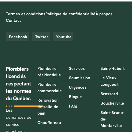
Termes et conditions
Politique de confidentialité
À propos
Contact
Facebook
Twitter
Youtube
Plombiers
Plomberie
Services
Saint-Hubert
résidentielle
licenciés
Soumission
Le Vieux-
respectant
Plomberie
Longueuil
Urgences
les normes
commerciale
Brossard
Blogue
du Québec
Rénovation
Boucherville
FAQ
de salle de
Les
Saint-Bruno-
bain
demandes de
de-
Chauffe-eau
service
Montarville
effectuées