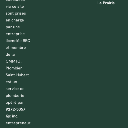
La Prairie
via ce site
sont prises
en charge
par une
entreprise
licenciée RBQ
et membre
de la
CMMTQ.
Plombier
Saint-Hubert
est un
service de
plomberie
opéré par
9272-5357
Qc inc
,
entrepreneur