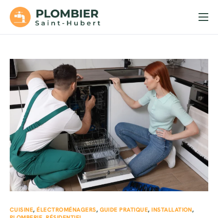
Accueil
Services
Soumission
Urgences
Contact
CUISINE
,
ÉLECTROMÉNAGERS
,
GUIDE PRATIQUE
,
INSTALLATION
,
PLOMBERIE
,
RÉSIDENTIEL