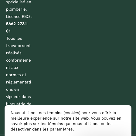
spécialisé en
plomberie.
Licence RBQ :
5662-2731-
01
Tous les
travaux sont
réalisés
conforméme
nt aux
normes et
réglementati
ons en
vigueur dans
l’industrie de
la plomberie
Nous utilisons des témoins (cookies) pour vous offrir la
meilleure expérience sur notre site web. Vous pouvez en
au Québec.
savoir plus sur les témoins que nous utilisons ou les
désactiver dans les
paramètres
.